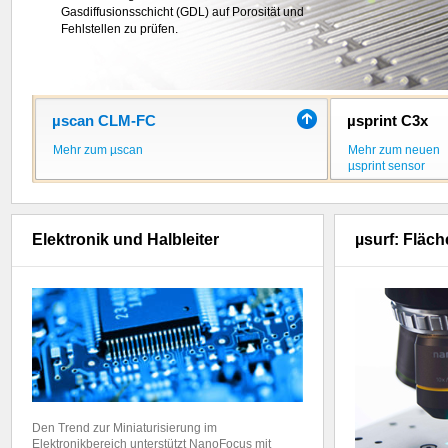
Kanälen mehr als
Gasdiffusionsschicht (GDL) auf Porosität und
5 Millionen 3D-Messpunkte
pro Sekunde
Fehlstellen zu prüfen.
.
µscan CLM-FC
µsprint C3x
Mehr zum µscan
Mehr zum neuen
µsprint sensor
Elektronik und Halbleiter
µsurf: Fläc
Den Trend zur Miniaturisierung im
Elektronikbereich unterstützt NanoFocus mit