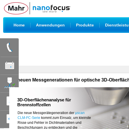
|
|
|
Home
Anwendungen
Produkte
Dienstleist
Die neuen Messgenerationen für optische 3D-Oberflä
3D-Oberflächenanalyse für
Brennstoffzellen
Mit dem
µsprint C3x
präsentiert NanoFocus die
neueste Ausbaustufe des Highspeed-
Die neue Messgerätegeneration der
µscan
Sensors. Bei
CLM-FC-Serie
10-fach höherer axialer
kommt zum Einsatz, um kleinste
Auflösung und einer lateralen Auflösung bis
Risse und Fehler in Dichtmaterialien und
0,5 µm
Beschichtungen zu entdecken und die
erfasst µsprint C3x mit seinen 256