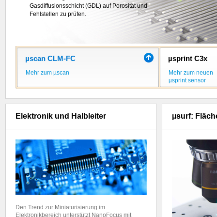
Kanälen mehr als
Gasdiffusionsschicht (GDL) auf Porosität und
5 Millionen 3D-Messpunkte
pro Sekunde
Fehlstellen zu prüfen.
.
µscan CLM-FC
µsprint C3x
Mehr zum µscan
Mehr zum neuen
µsprint sensor
Elektronik und Halbleiter
µsurf: Fläc
Den Trend zur Miniaturisierung im
Elektronikbereich unterstützt NanoFocus mit