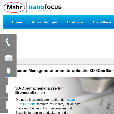
|
|
|
Home
Anwendungen
Produkte
Dienstleist
Die neuen Messgenerationen für optische 3D-Oberflä
3D-Oberflächenanalyse für
Brennstoffzellen
Mit dem
µsprint C3x
präsentiert NanoFocus die
neueste Ausbaustufe des Highspeed-
Die neue Messgerätegeneration der
µscan
Sensors. Bei
CLM-FC-Serie
10-fach höherer axialer
kommt zum Einsatz, um kleinste
Auflösung und einer lateralen Auflösung bis
Risse und Fehler in Dichtmaterialien und
0,5 µm
Beschichtungen zu entdecken und die
erfasst µsprint C3x mit seinen 256