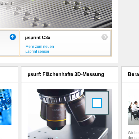
tät und
sspunkte
µsprint C3x
Mehr zum neuen
µsprint sensor
µsurf: Flächenhafte 3D-Messung
Bera
Wir be
t
der pa