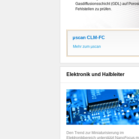
Kanälen mehr als
Gasdiffusionsschicht (GDL) auf Porosi
5 Millionen 3D-Me
pro Sekunde
Fehlstellen zu prüfen.
.
µscan CLM-FC
Mehr zum µscan
Elektronik und Halbleiter
Den Trend zur Miniaturisierung im
Elektronikbereich unterstützt NanoFocus mi