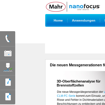
|
|
Home
Anwendungen
Die neuen Messgenerationen f
3D-Oberflächenanalyse für
Brennstoffzellen
Mit dem
µsprint C3x
präsentiert Nano
neueste Ausbaustufe des Highspeed-
Die neue Messgerätegeneration der
Sensors. Bei
CLM-FC-Serie
10-fach höherer axialer
kommt zum Einsatz, um
Auflösung und einer lateralen Auflö
Risse und Fehler in Dichtmaterialien 
0,5 µm
Beschichtungen zu entdecken und di
erfasst µsprint C3x mit seinen