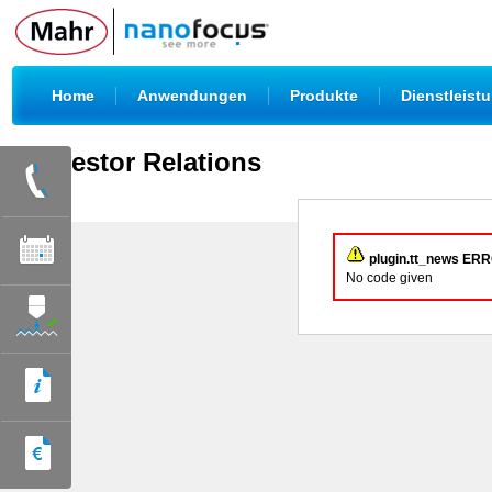
|
|
|
Home
Anwendungen
Produkte
Dienstleist
Investor Relations
plugin.tt_news ER
No code given