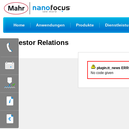
|
|
|
Home
Anwendungen
Produkte
Dienstleist
Investor Relations
plugin.tt_news ER
No code given