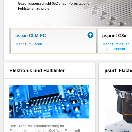
Kanälen mehr als
Gasdiffusionsschicht (GDL) auf Porosität und
5 Millionen 3D-Messpunkte
pro Sekunde
Fehlstellen zu prüfen.
.
µscan CLM-FC
µsprint C3x
Mehr zum µscan
Mehr zum neuen
µsprint sensor
Elektronik und Halbleiter
µsurf: Fläc
Den Trend zur Miniaturisierung im
Elektronikbereich unterstützt NanoFocus mit