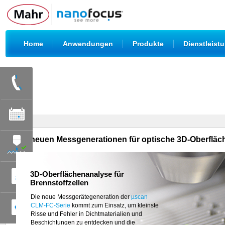
|
|
|
Home
Anwendungen
Produkte
Dienstleist
Die neuen Messgenerationen für optische 3D-Oberflä
3D-Oberflächenanalyse für
Brennstoffzellen
Mit dem
µsprint C3x
präsentiert NanoFocus die
neueste Ausbaustufe des Highspeed-
Die neue Messgerätegeneration der
µscan
Sensors. Bei
CLM-FC-Serie
10-fach höherer axialer
kommt zum Einsatz, um kleinste
Auflösung und einer lateralen Auflösung bis
Risse und Fehler in Dichtmaterialien und
0,5 µm
Beschichtungen zu entdecken und die
erfasst µsprint C3x mit seinen 256