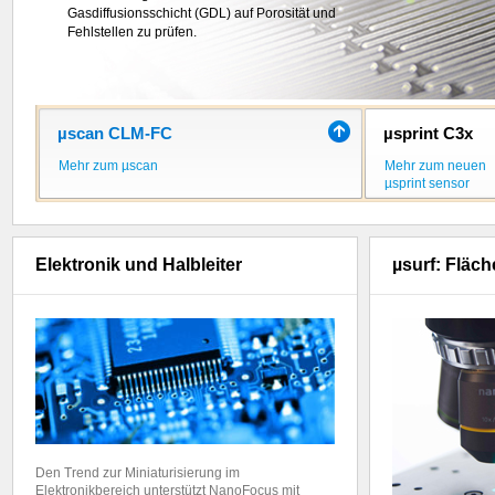
Kanälen mehr als
Gasdiffusionsschicht (GDL) auf Porosität und
5 Millionen 3D-Messpunkte
pro Sekunde
Fehlstellen zu prüfen.
.
µscan CLM-FC
µsprint C3x
Mehr zum µscan
Mehr zum neuen
µsprint sensor
Elektronik und Halbleiter
µsurf: Fläc
Den Trend zur Miniaturisierung im
Elektronikbereich unterstützt NanoFocus mit