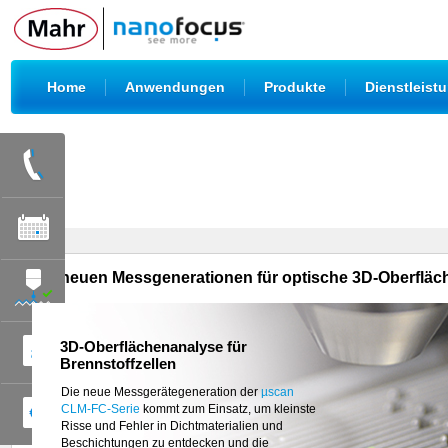
|
|
|
Home
Anwendungen
Produkte
Dienstleist
Die neuen Messgenerationen für optische 3D-Oberflä
3D-Oberflächenanalyse für
Brennstoffzellen
Mit dem
µsprint C3x
präsentiert NanoFocus die
neueste Ausbaustufe des Highspeed-
Die neue Messgerätegeneration der
µscan
Sensors. Bei
CLM-FC-Serie
10-fach höherer axialer
kommt zum Einsatz, um kleinste
Auflösung und einer lateralen Auflösung bis
Risse und Fehler in Dichtmaterialien und
0,5 µm
Beschichtungen zu entdecken und die
erfasst µsprint C3x mit seinen 256